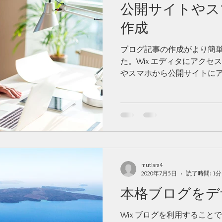
公開サイトやス
作成
ブログ記事の作成がより簡
た。Wix エディタにアク
やスマホから公開サイトに
成して公開することができま
作成するには まずは Wix...
mutiara4
2020年7月5日
読了時間: 1分
本格ブログをデ
Wix ブログを利用するこ