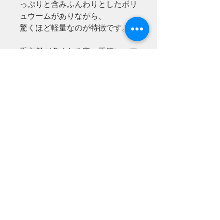
っぷりと含みふんわりとしたボリ
ュウームがありながら、
驚くほど軽量なのが特徴です。
重衣料が多くなる寒い季節にエア
リー感が貴重で、保温性があるの
で着用しているとポカポカと暖か
くなってきます。
規約・プライバシーポリシー
特定商取引法に関する表記