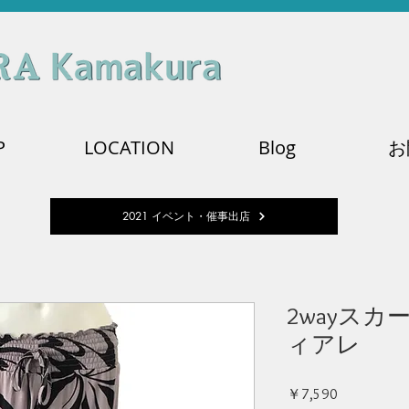
P
LOCATION
Blog
お
2021 イベント・催事出店
2wayス
ィアレ
価
￥7,590