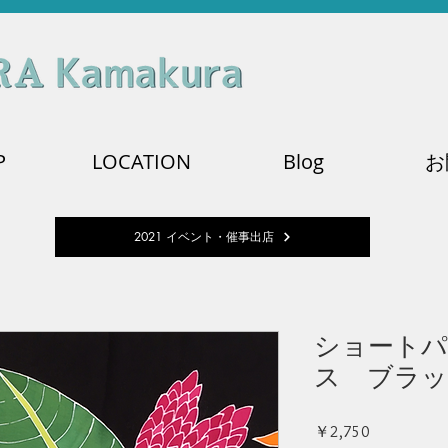
P
LOCATION
Blog
お
2021 イベント・催事出店
ショート
ス ブラ
価
￥2,750