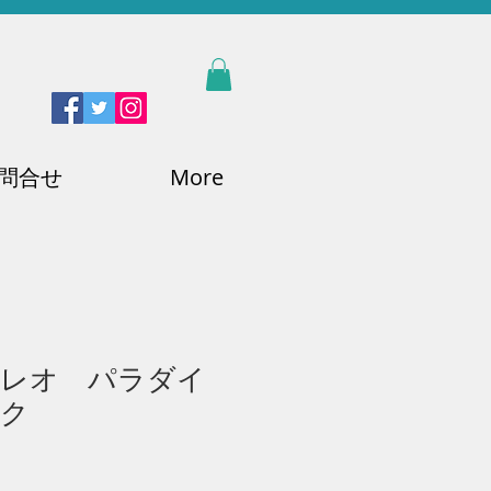
問合せ
More
パレオ パラダイ
ック